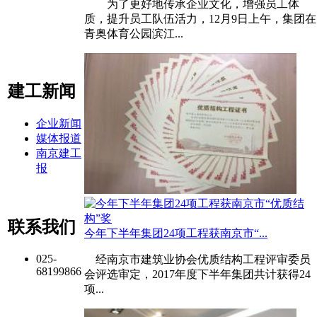
为了更好地传承企业文化，增强员工体
质，提升员工队伍活力，12月9日上午，集团在
青奥体育公园滨江...
建工新闻
企业新闻
媒体报道
南京建工
报
联系我们
今年下半年集团24项工程获南京市“...
025-
经南京市建筑业协会优质结构工程评审委员
68199866
会评选审定，2017年度下半年集团共计获得24
项...