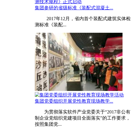
集团参研的省级标准《装配式混凝土...
2017年12月，省内首个装配式建筑实体检
测标准《装配...
集团党委组织开展党性教育现场教学...
为贯彻落实软件产业党委关于“2017非公有
制企业党组织党建项目全面落实”的工作要求，
按照集团党...