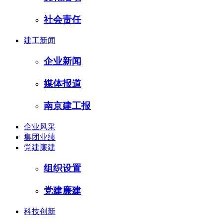
社会责任
建工新闻
企业新闻
媒体报道
南京建工报
企业风采
集团业绩
党建廉建
组织设置
党建廉建
科技创新