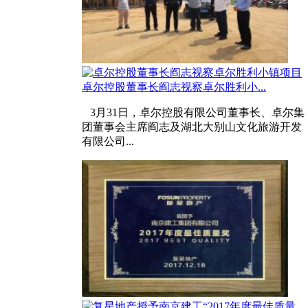
卓尔控股董事长阎志视察卓尔胜利小...
3月31日，卓尔控股有限公司董事长、卓尔集
团董事会主席阎志及湖北大别山文化旅游开发
有限公司...