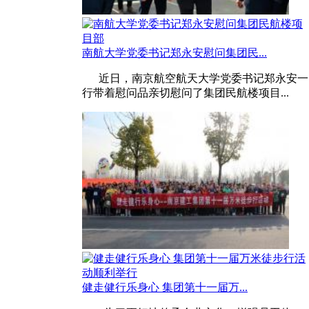
南航大学党委书记郑永安慰问集团民...
近日，南京航空航天大学党委书记郑永安一
行带着慰问品亲切慰问了集团民航楼项目...
健走健行乐身心 集团第十一届万...